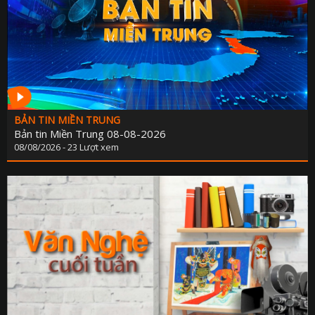
PHÁP LU
QUỐC 
CHÍNH SÁCH - VĂN BẢN M
THỂ TH
VĂN HÓA - GIẢI T
Y TẾ - GIÁO D
BẢN TIN MIỀN TRUNG
Bản tin Miền Trung 08-08-2026
GÓP Ý DỰ THẢO LUẬT ĐẤT ĐAI (SỬA ĐỔ
08/08/2026 - 23 Lượt xem
TIẾNG DÂN TỘC THIỂU S
DÂN TỘC VÀ MIỀN NÚI TIẾNG CƠ 
SẢN VẬT VÙNG CAO TIẾNG CƠ 
CHUYÊN MỤC THÔNG BÁO - QUẢNG CÁ
BẢNG GIÁ QUẢNG C
ĐẤU THẦU, MUA SẮM CÔ