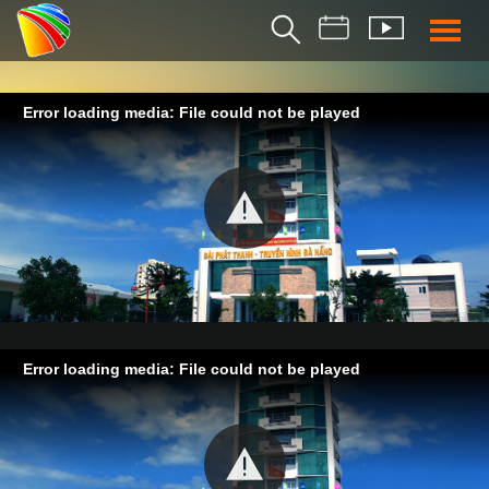
THỜI S
Error loading media: File could not be played
BẢN TIN SÁ
THỜI SỰ TR
THỜI SỰ T
DA NANG TV NE
BẢN TIN MIỀN TRU
BẢN TIN 2
CHUYÊN MỤ
Error loading media: File could not be played
360 DU LỊCH ĐÀ NẴ
AN SINH XÃ H
AN NINH ĐÀ NẴ
BIỂN ĐẢO QUÊ HƯƠ