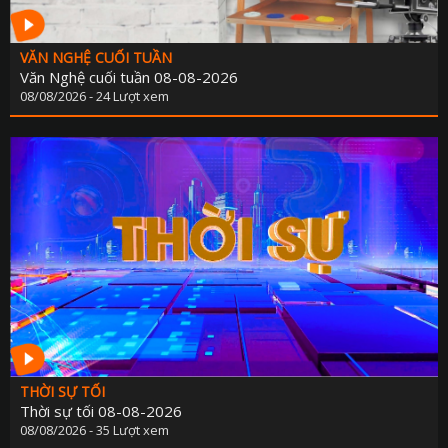
KẾ HOẠCH PHÁT TRIỂN NGÀ
LỊCH CƠ QU
VĂN NGHỆ CUỐI TUẦN
TIN 
Văn Nghệ cuối tuần 08-08-2026
08/08/2026 - 24 Lượt xem
THÔNG BÁO - TUYỂN DỤ
THÔNG TIN BÁO C
THỜI SỰ TỐI
Thời sự tối 08-08-2026
08/08/2026 - 35 Lượt xem