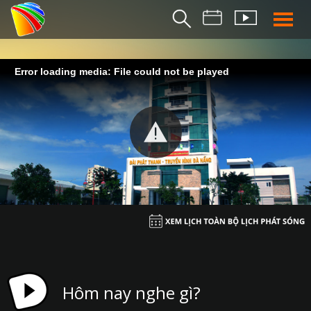
THỜI S
Error loading media: File could not be played
BẢN TIN SÁ
THỜI SỰ TR
THỜI SỰ T
DA NANG TV NE
BẢN TIN MIỀN TRU
BẢN TIN 2
CHUYÊN MỤ
360 DU LỊCH ĐÀ NẴ
AN SINH XÃ H
Hôm nay nghe gì?
AN NINH ĐÀ NẴ
BIỂN ĐẢO QUÊ HƯƠ