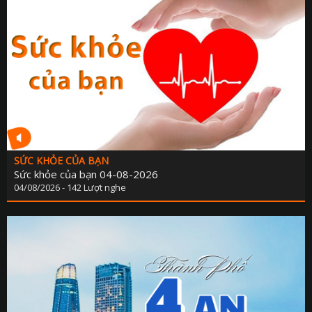
KẾ HOẠCH PHÁT TRIỂN NGÀ
LỊCH CƠ QU
TIN 
THÔNG BÁO - TUYỂN DỤ
THÔNG TIN BÁO C
SỨC KHỎE CỦA BẠN
Sức khỏe của bạn 04-08-2026
04/08/2026 - 142 Lượt nghe