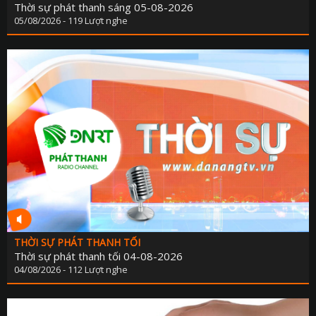
Thời sự phát thanh sáng 05-08-2026
PHÁP LU
05/08/2026 - 119 Lượt nghe
QUỐC 
CHÍNH SÁCH - VĂN BẢN M
THỂ TH
VĂN HÓA - GIẢI T
Y TẾ - GIÁO D
GÓP Ý DỰ THẢO LUẬT ĐẤT ĐAI (SỬA ĐỔ
TIẾNG DÂN TỘC THIỂU S
DÂN TỘC VÀ MIỀN NÚI TIẾNG CƠ 
SẢN VẬT VÙNG CAO TIẾNG CƠ 
THỜI SỰ PHÁT THANH TỐI
CHUYÊN MỤC THÔNG BÁO - QUẢNG CÁ
Thời sự phát thanh tối 04-08-2026
04/08/2026 - 112 Lượt nghe
BẢNG GIÁ QUẢNG C
ĐẤU THẦU, MUA SẮM CÔ