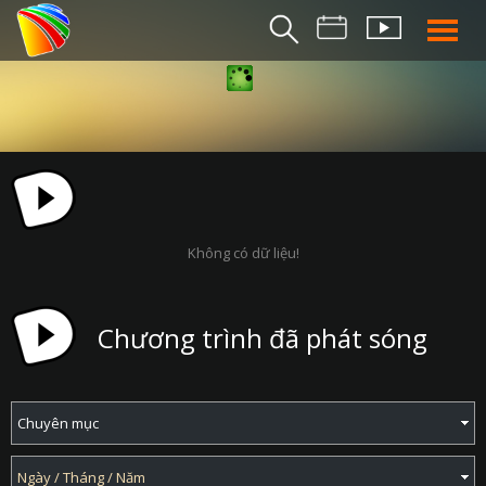
THỜI S
BẢN TIN SÁ
THỜI SỰ TR
THỜI SỰ T
DA NANG TV NE
Không có dữ liệu!
BẢN TIN MIỀN TRU
BẢN TIN 2
Chương trình đã phát sóng
CHUYÊN MỤ
360 DU LỊCH ĐÀ NẴ
AN SINH XÃ H
AN NINH ĐÀ NẴ
BIỂN ĐẢO QUÊ HƯƠ