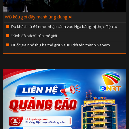
KẾ HOẠCH PHÁT TRIỂN NGÀ
LỊCH CƠ QU
WB kêu gọi đẩy mạnh ứng dụng AI
TIN 
Du khách từ 64 nước nhập cảnh vào Nga bằng thị thực điện tử
THÔNG BÁO - TUYỂN DỤ
“Kinh đô sách” của thế giới
THÔNG TIN BÁO C
Quốc gia nhỏ thứ ba thế giới Nauru đổi tên thành Naoero