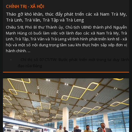
CHÍNH TRỊ - XÃ HỘI
Tháo gỡ khó khăn, thúc đẩy phát triển các xã Nam Trà My,
Trà Linh, Trà Vân, Trà Tập và Trà Leng
Chiều 5/8, Phó Bí thư Thành ủy, Chủ tịch UBND thành phố Nguyễn
Mạnh Hùng có buổi làm việc với lãnh đạo các xã Nam Trà My, Trà
Linh, Trà Tập, Trà Vân và Trà Leng về tình hình phát triển kinh tế - xã
hội và một số nội dung trọng tâm sau khi thực hiện sắp xếp đơn vị
hành chính. ...
Chỉ thị số 07-CT/TW: Bước phát triển mới trong tư duy lãnh
đạo của Đảng