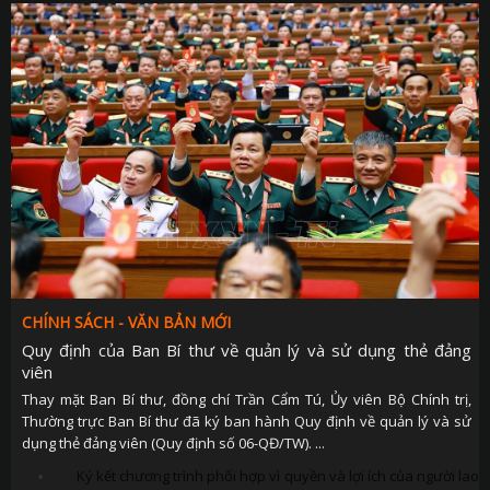
CHÍNH SÁCH - VĂN BẢN MỚI
Quy định của Ban Bí thư về quản lý và sử dụng thẻ đảng
viên
Thay mặt Ban Bí thư, đồng chí Trần Cẩm Tú, Ủy viên Bộ Chính trị,
Thường trực Ban Bí thư đã ký ban hành Quy định về quản lý và sử
dụng thẻ đảng viên (Quy định số 06-QĐ/TW). ...
Ký kết chương trình phối hợp vì quyền và lợi ích của người lao