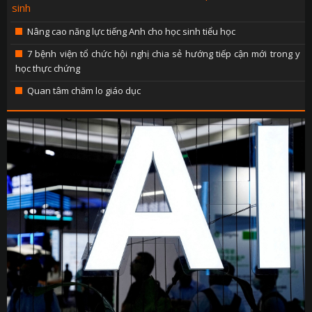
sinh
PHÁP LU
QUỐC 
Nâng cao năng lực tiếng Anh cho học sinh tiểu học
CHÍNH SÁCH - VĂN BẢN M
7 bệnh viện tổ chức hội nghị chia sẻ hướng tiếp cận mới trong y
học thực chứng
THỂ TH
Quan tâm chăm lo giáo dục
VĂN HÓA - GIẢI T
Y TẾ - GIÁO D
GÓP Ý DỰ THẢO LUẬT ĐẤT ĐAI (SỬA ĐỔ
TIẾNG DÂN TỘC THIỂU S
DÂN TỘC VÀ MIỀN NÚI TIẾNG CƠ 
SẢN VẬT VÙNG CAO TIẾNG CƠ 
CHUYÊN MỤC THÔNG BÁO - QUẢNG CÁ
BẢNG GIÁ QUẢNG C
ĐẤU THẦU, MUA SẮM CÔ