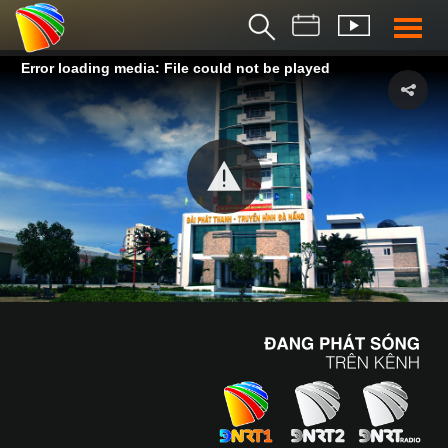
Error loading media: File could not be played
THỜI S
BẢN TIN SÁ
THỜI SỰ TR
THỜI SỰ T
DA NANG TV NE
BẢN TIN MIỀN TRU
BẢN TIN 2
CHUYÊN MỤ
360 DU LỊCH ĐÀ NẴ
AN SINH XÃ H
AN NINH ĐÀ NẴ
BIỂN ĐẢO QUÊ HƯƠ