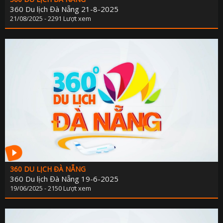
PHÁP LU
360 Du lịch Đà Nẵng 21-8-2025
21/08/2025 - 2291 Lượt xem
QUỐC 
CHÍNH SÁCH - VĂN BẢN M
THỂ TH
VĂN HÓA - GIẢI T
Y TẾ - GIÁO D
GÓP Ý DỰ THẢO LUẬT ĐẤT ĐAI (SỬA ĐỔ
TIẾNG DÂN TỘC THIỂU S
DÂN TỘC VÀ MIỀN NÚI TIẾNG CƠ 
SẢN VẬT VÙNG CAO TIẾNG CƠ 
360 DU LỊCH ĐÀ NẴNG
CHUYÊN MỤC THÔNG BÁO - QUẢNG CÁ
360 Du lịch Đà Nẵng 19-6-2025
19/06/2025 - 2150 Lượt xem
BẢNG GIÁ QUẢNG C
ĐẤU THẦU, MUA SẮM CÔ