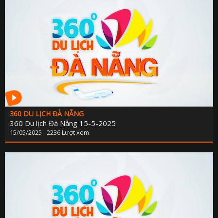
KẾ HOẠCH PHÁT TRIỂN NGÀ
LỊCH CƠ QU
TIN 
THÔNG BÁO - TUYỂN DỤ
THÔNG TIN BÁO C
360 DU LỊCH ĐÀ NẴNG
360 Du lịch Đà Nẵng 15-5-2025
15/05/2025 - 2236 Lượt xem