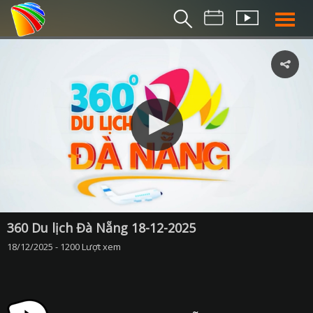
THỜI S
BẢN TIN SÁ
THỜI SỰ TR
THỜI SỰ T
DA NANG TV NE
BẢN TIN MIỀN TRU
BẢN TIN 2
CHUYÊN MỤ
360 Du lịch Đà Nẵng 18-12-2025
18/12/2025 - 1200 Lượt xem
360 DU LỊCH ĐÀ NẴ
AN SINH XÃ H
AN NINH ĐÀ NẴ
BIỂN ĐẢO QUÊ HƯƠ