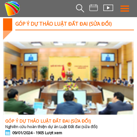
GÓP Ý DỰ THẢO LUẬT ĐẤT ĐAI (SỬA ĐỔI)
THỜI S
BẢN TIN SÁ
THỜI SỰ TR
THỜI SỰ T
DA NANG TV NE
BẢN TIN MIỀN TRU
BẢN TIN 2
CHUYÊN MỤ
360 DU LỊCH ĐÀ NẴ
AN SINH XÃ H
GÓP Ý DỰ THẢO LUẬT ĐẤT ĐAI (SỬA ĐỔI)
Nghiên cứu hoàn thiện dự án Luật Đất đai (sửa đổi)
AN NINH ĐÀ NẴ
09/01/2024 -
1905
Lượt xem
BIỂN ĐẢO QUÊ HƯƠ