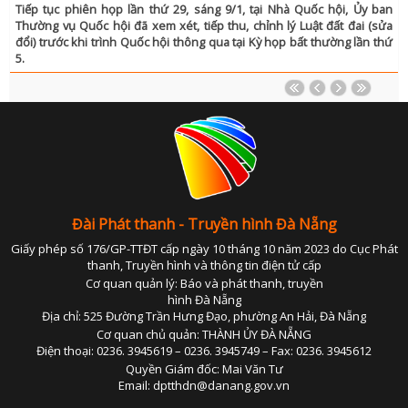
Tiếp tục phiên họp lần thứ 29, sáng 9/1, tại Nhà Quốc hội, Ủy ban
Thường vụ Quốc hội đã xem xét, tiếp thu, chỉnh lý Luật đất đai (sửa
CHUYỂN ĐỔI 
đổi) trước khi trình Quốc hội thông qua tại Kỳ họp bất thường lần thứ
CHUYÊN MỤC PHÁT TRIỂN NÔNG TH
5.
CHUYÊN MỤC DÂN TỘC MIỀN N
CÀ PHÊ TE
CHUYỂN ĐỘNG 3
CẢI CÁCH HÀNH CHÍ
CHÚC MỪNG NĂM MỚ
CHUYÊN MỤC NỘI CHÍ
Đài Phát thanh - Truyền hình Đà Nẵng
CỰU CHIẾN BINH ĐÀ NẴ
Giấy phép số 176/GP-TTĐT cấp ngày 10 tháng 10 năm 2023 do Cục Phát
thanh, Truyền hình và thông tin điện tử cấp
CHUYÊN MỤC TRI 
Cơ quan quản lý: Báo và phát thanh, truyền
ĐÔ THỊ XA
hình Đà Nẵng
Địa chỉ: 525 Đường Trần Hưng Đạo, phường An Hải, Đà Nẵng
ĐẠI ĐOÀN K
Cơ quan chủ quản: THÀNH ỦY ĐÀ NẴNG
Điện thoại: 0236. 3945619 – 0236. 3945749 – Fax: 0236. 3945612
GƯƠNG SÁNG BẢN LÀN
Quyền Giám đốc: Mai Văn Tư
GIẢI T
GIẢM NGHÈO BỀN VỮ
Email: dptthdn@danang.gov.vn