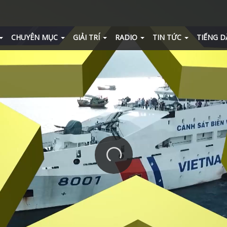
CHUYÊN MỤC
GIẢI TRÍ
RADIO
TIN TỨC
TIẾNG D