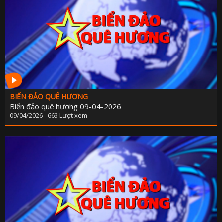
KẾ HOẠCH PHÁT TRIỂN NGÀ
LỊCH CƠ QU
TIN 
THÔNG BÁO - TUYỂN DỤ
THÔNG TIN BÁO C
BIỂN ĐẢO QUÊ HƯƠNG
Biển đảo quê hương 09-04-2026
09/04/2026 - 663 Lượt xem