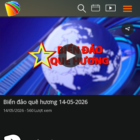
THỜI S
BẢN TIN SÁ
THỜI SỰ TR
THỜI SỰ T
DA NANG TV NE
BẢN TIN MIỀN TRU
BẢN TIN 2
CHUYÊN MỤ
Biển đảo quê hương 14-05-2026
14/05/2026 - 560 Lượt xem
360 DU LỊCH ĐÀ NẴ
AN SINH XÃ H
AN NINH ĐÀ NẴ
BIỂN ĐẢO QUÊ HƯƠ