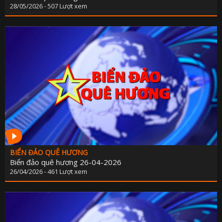
PHÁP LU
28/05/2026 - 507 Lượt xem
QUỐC 
CHÍNH SÁCH - VĂN BẢN M
THỂ TH
VĂN HÓA - GIẢI T
Y TẾ - GIÁO D
GÓP Ý DỰ THẢO LUẬT ĐẤT ĐAI (SỬA ĐỔ
TIẾNG DÂN TỘC THIỂU S
DÂN TỘC VÀ MIỀN NÚI TIẾNG CƠ 
BIỂN ĐẢO QUÊ HƯƠNG
SẢN VẬT VÙNG CAO TIẾNG CƠ 
Biển đảo quê hương 26-04-2026
26/04/2026 - 461 Lượt xem
CHUYÊN MỤC THÔNG BÁO - QUẢNG CÁ
BẢNG GIÁ QUẢNG C
ĐẤU THẦU, MUA SẮM CÔ