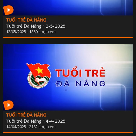
KẾ HOẠCH PHÁT TRIỂN NGÀ
LỊCH CƠ QU
TUỔI TRẺ ĐÀ NẴNG
TIN 
Tuổi trẻ Đà Nẵng 12-5-2025
THÔNG BÁO - TUYỂN DỤ
12/05/2025 - 1860 Lượt xem
THÔNG TIN BÁO C
TUỔI TRẺ ĐÀ NẴNG
Tuổi trẻ Đà Nẵng 14-4-2025
14/04/2025 - 2182 Lượt xem