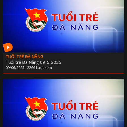
PHÁP LU
QUỐC 
CHÍNH SÁCH - VĂN BẢN M
THỂ TH
VĂN HÓA - GIẢI T
Y TẾ - GIÁO D
GÓP Ý DỰ THẢO LUẬT ĐẤT ĐAI (SỬA ĐỔ
TUỔI TRẺ ĐÀ NẴNG
Tuổi trẻ Đà Nẵng 09-6-2025
TIẾNG DÂN TỘC THIỂU S
09/06/2025 - 2266 Lượt xem
DÂN TỘC VÀ MIỀN NÚI TIẾNG CƠ 
SẢN VẬT VÙNG CAO TIẾNG CƠ 
CHUYÊN MỤC THÔNG BÁO - QUẢNG CÁ
BẢNG GIÁ QUẢNG C
ĐẤU THẦU, MUA SẮM CÔ