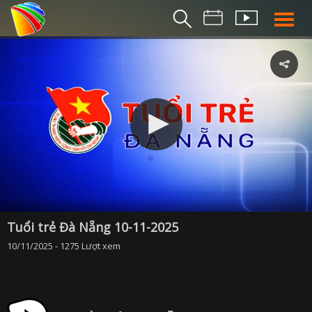
THỜI S
BẢN TIN SÁ
THỜI SỰ TR
THỜI SỰ T
DA NANG TV NE
BẢN TIN MIỀN TRU
BẢN TIN 2
CHUYÊN MỤ
Tuổi trẻ Đà Nẵng 10-11-2025
10/11/2025 - 1275 Lượt xem
360 DU LỊCH ĐÀ NẴ
AN SINH XÃ H
AN NINH ĐÀ NẴ
BIỂN ĐẢO QUÊ HƯƠ