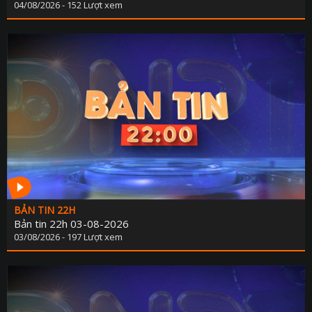
04/08/2026 - 152 Lượt xem
PHÁP LU
QUỐC 
CHÍNH SÁCH - VĂN BẢN M
THỂ TH
VĂN HÓA - GIẢI T
Y TẾ - GIÁO D
GÓP Ý DỰ THẢO LUẬT ĐẤT ĐAI (SỬA ĐỔ
TIẾNG DÂN TỘC THIỂU S
DÂN TỘC VÀ MIỀN NÚI TIẾNG CƠ 
BẢN TIN 22H
SẢN VẬT VÙNG CAO TIẾNG CƠ 
Bản tin 22h 03-08-2026
03/08/2026 - 197 Lượt xem
CHUYÊN MỤC THÔNG BÁO - QUẢNG CÁ
BẢNG GIÁ QUẢNG C
ĐẤU THẦU, MUA SẮM CÔ