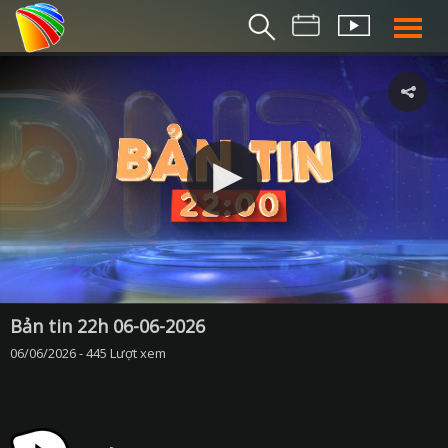
THỜI S
BẢN TIN SÁ
THỜI SỰ TR
THỜI SỰ T
DA NANG TV NE
BẢN TIN MIỀN TRU
BẢN TIN 2
CHUYÊN MỤ
Bản tin 22h 06-06-2026
06/06/2026 - 445 Lượt xem
360 DU LỊCH ĐÀ NẴ
AN SINH XÃ H
AN NINH ĐÀ NẴ
BIỂN ĐẢO QUÊ HƯƠ