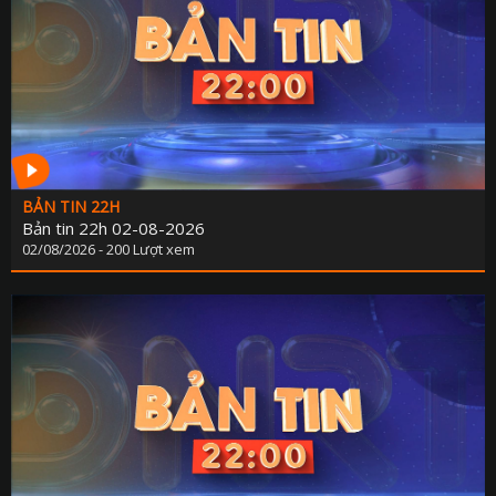
KẾ HOẠCH PHÁT TRIỂN NGÀ
LỊCH CƠ QU
TIN 
THÔNG BÁO - TUYỂN DỤ
THÔNG TIN BÁO C
BẢN TIN 22H
Bản tin 22h 02-08-2026
02/08/2026 - 200 Lượt xem