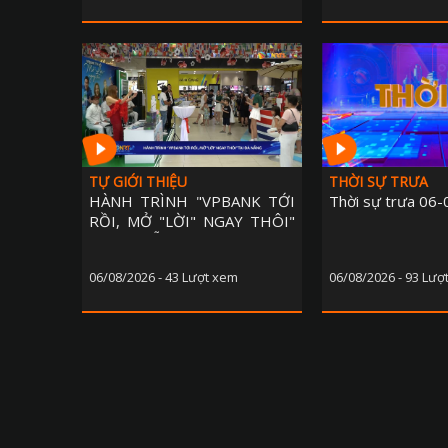
TỰ GIỚI THIỆU
THỜI SỰ TRƯA
HÀNH TRÌNH "VPBANK TỚI
Thời sự trưa 06
RỒI, MỞ "LỜI" NGAY THÔI"
TẠI ĐÀ NẴNG
06/08/2026 - 43 Lượt xem
06/08/2026 - 93 Lượ