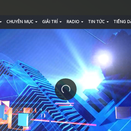
CHUYÊN MỤC
GIẢI TRÍ
RADIO
TIN TỨC
TIẾNG D