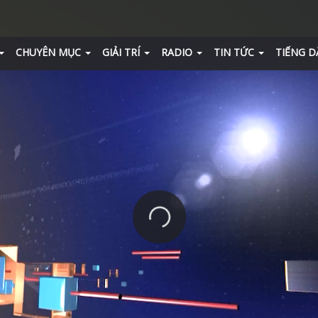
CHUYÊN MỤC
GIẢI TRÍ
RADIO
TIN TỨC
TIẾNG D