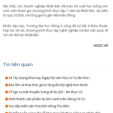
GEN
CÂU CHUYỆN ÂM NH
Đặc biệt, các doanh nghiệp Nhật Bản đã trao 60 suất học bổng cho
GIÁO DỤC VÀ HƯỚNG NGHI
ĐỌC SÁCH CÙNG B
sinh viên tham gia chương trình thực tập 1 năm tại Nhật Bản, dự kiến
từ quý 2/2026, với tổng giá trị gần 400 triệu đồng.
HỘI ĐỒNG NHÂN DÂN VỚI CỬ T
TỌA ĐÀM VĂN NG
LAO ĐỘNG VÀ CÔNG ĐO
TAN CA VUI KH
Nhân dịp này, Trường Đại học Đông Á cũng đã ký kết 4 thỏa thuận
hợp tác về các chương trình thực tập nghề nghiệp và làm việc quốc tế
LIVE IN DA NA
TÔI YÊU ĐÀ NẴ
với các đối tác Nhật Bản.
NHỊP SỐNG VÙNG C
SẮC MÀU TUỔI T
NGỌC HÀ
NĂNG LƯỢNG NGÀY M
NÔNG TRẠI VUI 
NHỊP SỐNG 
VĂN NGHỆ CUỐI TU
OCOP ĐÀ NẴN
Tin liên quan
RADI
NGƯỜI VIỆT NAM ƯU TIÊN DÙNG HÀNG VIỆT N
NÔNG THÔN MỚI MIỀN NÚI XỨ QUẢ
THỜI SỰ PHÁT THANH SÁ
Xã Tây Giang khai mạc Ngày hội văn hóa Cơ Tu lần thứ I
NGƯỜI CÓ UY TIN VÙNG DT
THỜI SỰ PHÁT THANH TR
Bảo tồn và khai thác giá trị làng đá mỹ nghệ Non Nước
NÔNG DÂN ĐÀ NẴN
THỜI SỰ PHÁT THANH T
VTVgo ra mắt chuyên trang về du lịch - ẩm thực số
PHỤ NỮ VÀ PHÁT TRI
Hình thành sản phẩm du lịch xanh trên dòng Cổ Cò
BA NÔNG BỐN NH
Gọi dậy miền văn hóa bên dòng Thu Bồn
PHÓNG SỰ - PHIM TÀI LI
CÂU CHUYỆN CUỐI TU
Đà Nẵng sẵn sàng cho lễ khai mạc Hội thao Công an nhân dân