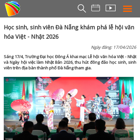
THỜI S
Học sinh, sinh viên Đà Nẵng khám phá lễ hội văn
hóa Việt - Nhật 2026
BẢN TIN SÁ
THỜI SỰ TR
Ngày đăng: 17/04/2026
THỜI SỰ T
Sáng 17/4, Trường Đại học Đông Á khai mạc Lễ hội văn hóa Việt - Nhật
và Ngày hội việc làm Nhật Bản 2026, thu hút đông đảo học sinh, sinh
DA NANG TV NE
viên trên địa bàn thành phố Đà Nẵng tham gia.
BẢN TIN MIỀN TRU
BẢN TIN 2
CHUYÊN MỤ
360 DU LỊCH ĐÀ NẴ
AN SINH XÃ H
AN NINH ĐÀ NẴ
BIỂN ĐẢO QUÊ HƯƠ