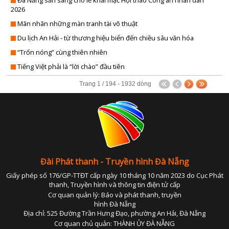
QUỐC PHÒNG TOÀN DÂ
CHÍNH QUYỀN VỚI NGƯỜI D
2026
SẢN VẬT VÙNG C
ĐÀ NẴNG VÀ B
Mãn nhãn những màn tranh tài võ thuật
TRANG ĐỊA PHƯƠ
ĐIỂM ĐẾN CUỐI TU
Du lịch An Hải - từ thương hiệu biển đến chiều sâu văn hóa
TỪ CHÍNH SÁCH ĐẾN CUỘC SỐ
DIỄN ĐÀN KINH 
“Trốn nóng” cùng thiên nhiên
TẠP CHÍ THỂ TH
HOA ĐIỂM 
Tiếng Việt phải là “lời chào” đầu tiên
TẤM GƯƠNG HIẾU TH
LĂNG KÍNH CÔNG 
Trang 1 / 194 - 1932 dòng
THUẾ VÀ CUỘC SỐ
LUẬT SƯ CỦA B
TỌA ĐÀ
NHỊP SỐNG T
TUỔI TRẺ ĐÀ NẴ
PHỤ NỮ THỜI 4
TUYỆT VỜI ĐÀ NẴ
QUÀ TẶNG ÂM NH
VĂN HÓA & ĐỜI SỐ
SỨC KHỎE CỦA B
Đài Phát thanh - Truyền hình Đà Nẵng
VIẾT TIẾP ƯỚC MƠ - VÒNG TAY NHÂN 
THÀNH PHỐ 4 
Giấy phép số 176/GP-TTĐT cấp ngày 10 tháng 10 năm 2023 do Cục Phát
TIN TỨ
thanh, Truyền hình và thông tin điện tử cấp
XÂY DỰNG NÔNG THÔN M
PHÁT THANH GIẢM NGHÈO BỀN VỮ
Cơ quan quản lý: Báo và phát thanh, truyền
XÂY DỰNG ĐẢ
TỌA ĐÀM XUẤT KHẨU LAO ĐỘ
hình Đà Nẵng
CHÍNH TRỊ - XÃ H
Địa chỉ: 525 Đường Trần Hưng Đạo, phường An Hải, Đà Nẵng
XUẤT KHẨU LAO ĐỘ
KINH TẾ - ĐỜI SỐ
Cơ quan chủ quản: THÀNH ỦY ĐÀ NẴNG