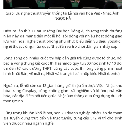
CHUYỂN ĐỔI 
Giao lưu nghệ thuật truyền thống tại Lễ hội văn hóa Việt - Nhật. Ảnh:
CHUYÊN MỤC PHÁT TRIỂN NÔNG TH
NGỌC HÀ
CHUYÊN MỤC DÂN TỘC MIỀN N
Diễn ra lần thứ 11 tại Trường Đại học Đông Á, chương trình thường
CÀ PHÊ TE
niên này đã mang đến một lễ hội sôi động với nhiều hoạt động giao
lưu văn hóa, nghệ thuật phong phú như: biểu diễn vũ điệu yosakoi,
CHUYỂN ĐỘNG 3
nghệ thuật trống, múa quạt Nhật Bản và trò chơi dân gian nhảy sạp.
CẢI CÁCH HÀNH CHÍ
Song song đó, nhiều cuộc thi hấp dẫn giới trẻ cũng được tổ chức, nổi
CHÚC MỪNG NĂM MỚ
bật là vòng chung kết cuộc thi flashmob quy tụ 300 học sinh từ 10 đội
CHUYÊN MỤC NỘI CHÍ
thi đến từ các trường THPT; cùng các cuộc thi lồng tiếng phim hoạt
hình Nhật Bản, vẽ mặt nạ Nhật và trang trí cơm hộp kiểu Nhật (bento).
CỰU CHIẾN BINH ĐÀ NẴ
CHUYÊN MỤC TRI 
Ngoài ra, lễ hội còn có 12 gian hàng giới thiệu ẩm thực Việt - Nhật, khu
hóa trang Cosplay, cùng không gian trải nghiệm và khám phá văn
ĐÔ THỊ XA
hóa, các địa điểm nổi tiếng của Nhật Bản thông qua ứng dụng du lịch
thông minh.
ĐẠI ĐOÀN K
GƯƠNG SÁNG BẢN LÀN
Cũng trong khuôn khổ lễ hội, hơn 20 doanh nghiệp Nhật Bản đã tham
GIẢI T
gia tuyển dụng trực tiếp và trực tuyến, cung cấp 512 vị trí cho sinh
GIẢM NGHÈO BỀN VỮ
viên thuộc nhiều ngành nghề.