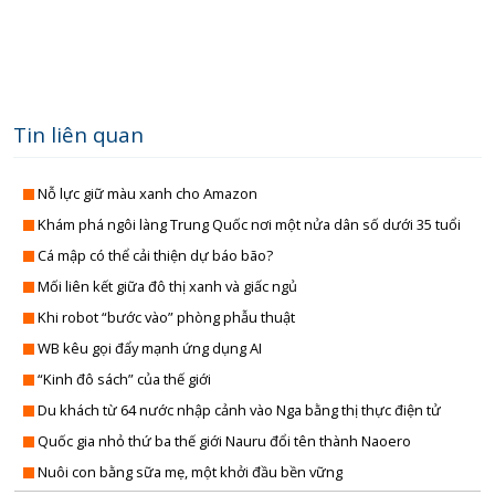
QUỐC PHÒNG TOÀN DÂ
CHÍNH QUYỀN VỚI NGƯỜI D
SẢN VẬT VÙNG C
ĐÀ NẴNG VÀ B
TRANG ĐỊA PHƯƠ
ĐIỂM ĐẾN CUỐI TU
TỪ CHÍNH SÁCH ĐẾN CUỘC SỐ
DIỄN ĐÀN KINH 
Tin liên quan
TẠP CHÍ THỂ TH
HOA ĐIỂM 
TẤM GƯƠNG HIẾU TH
LĂNG KÍNH CÔNG 
Nỗ lực giữ màu xanh cho Amazon
THUẾ VÀ CUỘC SỐ
LUẬT SƯ CỦA B
Khám phá ngôi làng Trung Quốc nơi một nửa dân số dưới 35 tuổi
TỌA ĐÀ
NHỊP SỐNG T
Cá mập có thể cải thiện dự báo bão?
TUỔI TRẺ ĐÀ NẴ
PHỤ NỮ THỜI 4
Mối liên kết giữa đô thị xanh và giấc ngủ
TUYỆT VỜI ĐÀ NẴ
QUÀ TẶNG ÂM NH
Khi robot “bước vào” phòng phẫu thuật
VĂN HÓA & ĐỜI SỐ
SỨC KHỎE CỦA B
WB kêu gọi đẩy mạnh ứng dụng AI
VIẾT TIẾP ƯỚC MƠ - VÒNG TAY NHÂN 
THÀNH PHỐ 4 
“Kinh đô sách” của thế giới
TIN TỨ
XÂY DỰNG NÔNG THÔN M
PHÁT THANH GIẢM NGHÈO BỀN VỮ
Du khách từ 64 nước nhập cảnh vào Nga bằng thị thực điện tử
XÂY DỰNG ĐẢ
TỌA ĐÀM XUẤT KHẨU LAO ĐỘ
Quốc gia nhỏ thứ ba thế giới Nauru đổi tên thành Naoero
CHÍNH TRỊ - XÃ H
XUẤT KHẨU LAO ĐỘ
Nuôi con bằng sữa mẹ, một khởi đầu bền vững
KINH TẾ - ĐỜI SỐ