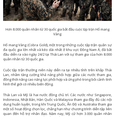
CHUYỂN ĐỔI 
CHUYÊN MỤC PHÁT TRIỂN NÔNG TH
CHUYÊN MỤC DÂN TỘC MIỀN N
Hơn 8.000 quân nhân từ 30 quốc gia bắt đầu cuộc tập trận Hổ mang
CÀ PHÊ TE
Vàng
CHUYỂN ĐỘNG 3
Hổ mang Vàng (Cobra Gold), một trong những cuộc tập trận quân sự
CẢI CÁCH HÀNH CHÍ
đa quốc gia lớn nhất và kéo dài nhất ở khu vực Đông Nam Á, đã bắt
đầu diễn ra vào ngày 24/2 tại Thái Lan với sự tham gia của hơn 8.000
CHÚC MỪNG NĂM MỚ
quân nhân từ 30 quốc gia.
CHUYÊN MỤC NỘI CHÍ
Cuộc tập trận thường niên này diễn ra tại nhiều tỉnh trên khắp Thái
CỰU CHIẾN BINH ĐÀ NẴ
Lan, nhằm tăng cường khả năng phối hợp giữa các nước tham gia,
CHUYÊN MỤC TRI 
đồng thời nâng cao năng lực phối hợp và ứng phó trong bối cảnh tình
hình thế giới có nhiều biến động.
ĐÔ THỊ XA
ĐẠI ĐOÀN K
Thái Lan và Mỹ là hai nước đồng chủ trì. Các nước như Singapore,
Indonesia, Nhật Bản, Hàn Quốc và Malaysia tham gia đầy đủ các nội
GƯƠNG SÁNG BẢN LÀN
dung huấn luyện, trong khi Trung Quốc, Ấn Độ và Australia tham gia
GIẢI T
một số hoạt động chọn lọc, chẳng hạn như chương trình diễn tập liên
GIẢM NGHÈO BỀN VỮ
quan đến hỗ trợ nhân đạo. Năm nay, Mỹ cử hơn 3.000 quân nhân