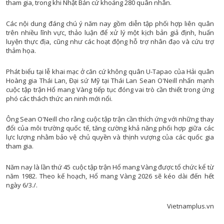
GEN
tham gia, trong khi Nhật Bản cử khoảng 280 quân nhân.
CÂU CHUYỆN ÂM NH
GIÁO DỤC VÀ HƯỚNG NGHI
ĐỌC SÁCH CÙNG B
Các nội dung đáng chú ý năm nay gồm diễn tập phối hợp liên quân
HỘI ĐỒNG NHÂN DÂN VỚI CỬ T
trên nhiều lĩnh vực, thảo luận để xử lý một kịch bản giả định, huấn
TỌA ĐÀM VĂN NG
luyện thực địa, cũng như các hoạt động hỗ trợ nhân đạo và cứu trợ
LAO ĐỘNG VÀ CÔNG ĐO
TAN CA VUI KH
thảm họa.
LIVE IN DA NA
TÔI YÊU ĐÀ NẴ
Phát biểu tại lễ khai mạc ở căn cứ không quân U-Tapao của Hải quân
NHỊP SỐNG VÙNG C
SẮC MÀU TUỔI T
Hoàng gia Thái Lan, Đại sứ Mỹ tại Thái Lan Sean O'Neill nhấn mạnh
cuộc tập trận Hổ mang Vàng tiếp tục đóng vai trò cần thiết trong ứng
NĂNG LƯỢNG NGÀY M
NÔNG TRẠI VUI 
phó các thách thức an ninh mới nổi.
NHỊP SỐNG 
VĂN NGHỆ CUỐI TU
Ông Sean O'Neill cho rằng cuộc tập trận cần thích ứng với những thay
OCOP ĐÀ NẴN
đổi của môi trường quốc tế, tăng cường khả năng phối hợp giữa các
RADI
NGƯỜI VIỆT NAM ƯU TIÊN DÙNG HÀNG VIỆT N
lực lượng nhằm bảo vệ chủ quyền và thịnh vượng của các quốc gia
tham gia.
NÔNG THÔN MỚI MIỀN NÚI XỨ QUẢ
THỜI SỰ PHÁT THANH SÁ
NGƯỜI CÓ UY TIN VÙNG DT
THỜI SỰ PHÁT THANH TR
Năm nay là lần thứ 45 cuộc tập trận Hổ mang Vàng được tổ chức kể từ
năm 1982. Theo kế hoạch, Hổ mang Vàng 2026 sẽ kéo dài đến hết
NÔNG DÂN ĐÀ NẴN
THỜI SỰ PHÁT THANH T
ngày 6/3./.
PHỤ NỮ VÀ PHÁT TRI
BA NÔNG BỐN NH
Vietnamplus.vn
PHÓNG SỰ - PHIM TÀI LI
CÂU CHUYỆN CUỐI TU