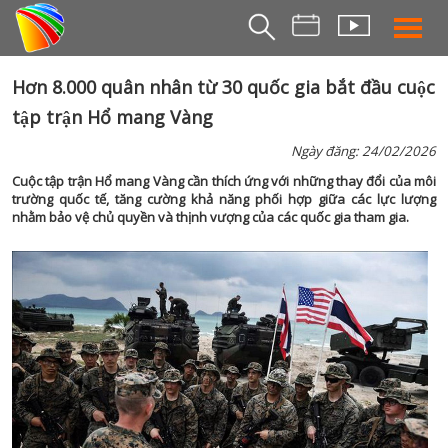
THỜI S
Hơn 8.000 quân nhân từ 30 quốc gia bắt đầu cuộc
tập trận Hổ mang Vàng
BẢN TIN SÁ
THỜI SỰ TR
Ngày đăng: 24/02/2026
THỜI SỰ T
Cuộc tập trận Hổ mang Vàng cần thích ứng với những thay đổi của môi
trường quốc tế, tăng cường khả năng phối hợp giữa các lực lượng
DA NANG TV NE
nhằm bảo vệ chủ quyền và thịnh vượng của các quốc gia tham gia.
BẢN TIN MIỀN TRU
BẢN TIN 2
CHUYÊN MỤ
360 DU LỊCH ĐÀ NẴ
AN SINH XÃ H
AN NINH ĐÀ NẴ
BIỂN ĐẢO QUÊ HƯƠ