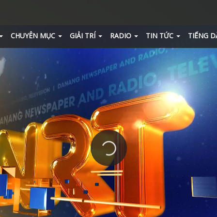
CHUYÊN MỤC
GIẢI TRÍ
RADIO
TIN TỨC
TIẾNG D