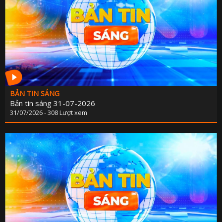
KẾ HOẠCH PHÁT TRIỂN NGÀ
LỊCH CƠ QU
TIN 
THÔNG BÁO - TUYỂN DỤ
THÔNG TIN BÁO C
BẢN TIN SÁNG
Bản tin sáng 31-07-2026
31/07/2026 - 308 Lượt xem