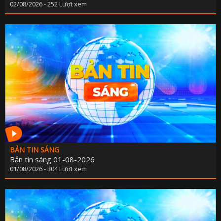
02/08/2026 - 252 Lượt xem
PHÁP LU
QUỐC 
CHÍNH SÁCH - VĂN BẢN M
THỂ TH
VĂN HÓA - GIẢI T
Y TẾ - GIÁO D
GÓP Ý DỰ THẢO LUẬT ĐẤT ĐAI (SỬA ĐỔ
TIẾNG DÂN TỘC THIỂU S
DÂN TỘC VÀ MIỀN NÚI TIẾNG CƠ 
BẢN TIN SÁNG
SẢN VẬT VÙNG CAO TIẾNG CƠ 
Bản tin sáng 01-08-2026
01/08/2026 - 304 Lượt xem
CHUYÊN MỤC THÔNG BÁO - QUẢNG CÁ
BẢNG GIÁ QUẢNG C
ĐẤU THẦU, MUA SẮM CÔ