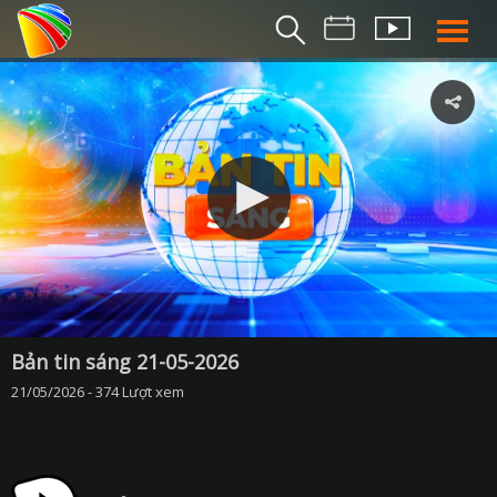
THỜI S
BẢN TIN SÁ
THỜI SỰ TR
THỜI SỰ T
DA NANG TV NE
BẢN TIN MIỀN TRU
BẢN TIN 2
CHUYÊN MỤ
Bản tin sáng 21-05-2026
21/05/2026 - 374 Lượt xem
360 DU LỊCH ĐÀ NẴ
AN SINH XÃ H
AN NINH ĐÀ NẴ
BIỂN ĐẢO QUÊ HƯƠ