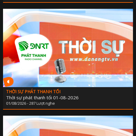
KẾ HOẠCH PHÁT TRIỂN NGÀ
LỊCH CƠ QU
TIN 
THÔNG BÁO - TUYỂN DỤ
THÔNG TIN BÁO C
THỜI SỰ PHÁT THANH TỐI
Thời sự phát thanh tối 01-08-2026
01/08/2026 - 287 Lượt nghe