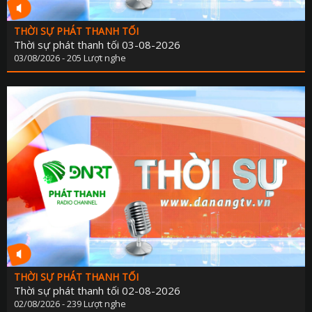
PHÁP LU
QUỐC 
THỜI SỰ PHÁT THANH TỐI
Thời sự phát thanh tối 03-08-2026
CHÍNH SÁCH - VĂN BẢN M
03/08/2026 - 205 Lượt nghe
THỂ TH
VĂN HÓA - GIẢI T
Y TẾ - GIÁO D
GÓP Ý DỰ THẢO LUẬT ĐẤT ĐAI (SỬA ĐỔ
TIẾNG DÂN TỘC THIỂU S
DÂN TỘC VÀ MIỀN NÚI TIẾNG CƠ 
SẢN VẬT VÙNG CAO TIẾNG CƠ 
CHUYÊN MỤC THÔNG BÁO - QUẢNG CÁ
BẢNG GIÁ QUẢNG C
THỜI SỰ PHÁT THANH TỐI
Thời sự phát thanh tối 02-08-2026
ĐẤU THẦU, MUA SẮM CÔ
02/08/2026 - 239 Lượt nghe