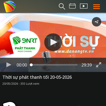
THỜI S
BẢN TIN SÁ
THỜI SỰ TR
THỜI SỰ T
DA NANG TV NE
BẢN TIN MIỀN TRU
BẢN TIN 2
00:00
29:39
CHUYÊN MỤ
Thời sự phát thanh tối 20-05-2026
20/05/2026 - 355 Lượt xem
360 DU LỊCH ĐÀ NẴ
AN SINH XÃ H
AN NINH ĐÀ NẴ
BIỂN ĐẢO QUÊ HƯƠ