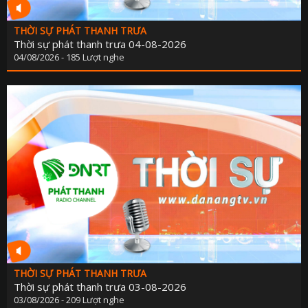
PHÁP LU
QUỐC 
THỜI SỰ PHÁT THANH TRƯA
Thời sự phát thanh trưa 04-08-2026
CHÍNH SÁCH - VĂN BẢN M
04/08/2026 - 185 Lượt nghe
THỂ TH
VĂN HÓA - GIẢI T
Y TẾ - GIÁO D
GÓP Ý DỰ THẢO LUẬT ĐẤT ĐAI (SỬA ĐỔ
TIẾNG DÂN TỘC THIỂU S
DÂN TỘC VÀ MIỀN NÚI TIẾNG CƠ 
SẢN VẬT VÙNG CAO TIẾNG CƠ 
CHUYÊN MỤC THÔNG BÁO - QUẢNG CÁ
BẢNG GIÁ QUẢNG C
THỜI SỰ PHÁT THANH TRƯA
Thời sự phát thanh trưa 03-08-2026
ĐẤU THẦU, MUA SẮM CÔ
03/08/2026 - 209 Lượt nghe