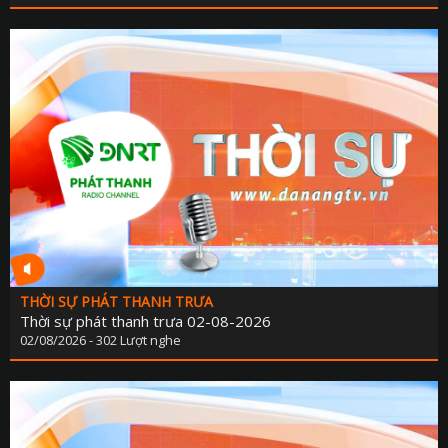
KẾ HOẠCH PHÁT TRIỂN NGÀ
LỊCH CƠ QU
TIN 
THÔNG BÁO - TUYỂN DỤ
THÔNG TIN BÁO C
THỜI SỰ PHÁT THANH TRƯA
Thời sự phát thanh trưa 02-08-2026
02/08/2026 - 302 Lượt nghe