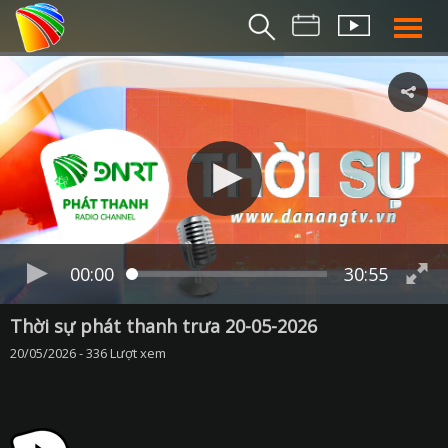
THỜI S
BẢN TIN SÁ
THỜI SỰ TR
THỜI SỰ T
DA NANG TV NE
BẢN TIN MIỀN TRU
BẢN TIN 2
00:00
30:55
CHUYÊN MỤ
Thời sự phát thanh trưa 20-05-2026
20/05/2026 - 336 Lượt xem
360 DU LỊCH ĐÀ NẴ
AN SINH XÃ H
AN NINH ĐÀ NẴ
BIỂN ĐẢO QUÊ HƯƠ