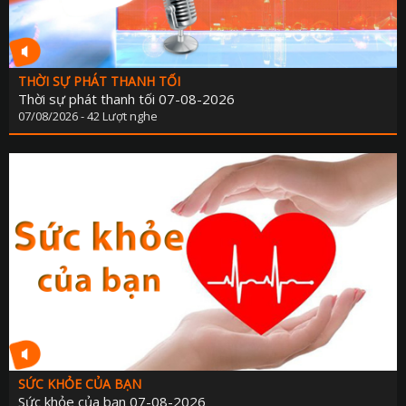
THỜI SỰ PHÁT THANH TỐI
Thời sự phát thanh tối 07-08-2026
07/08/2026 - 42 Lượt nghe
SỨC KHỎE CỦA BẠN
Sức khỏe của bạn 07-08-2026