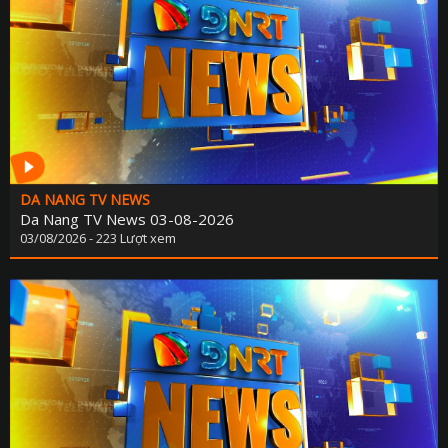
KẾ HOẠCH PHÁT TRIỂN NGÀ
LỊCH CƠ QU
TIN 
THÔNG BÁO - TUYỂN DỤ
THÔNG TIN BÁO C
DA NANG TV NEWS
Da Nang TV News 03-08-2026
03/08/2026 - 223 Lượt xem