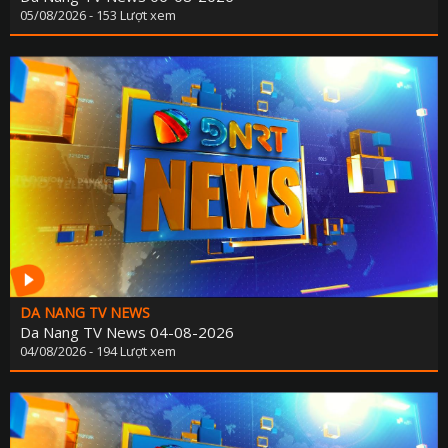
PHÁP LU
05/08/2026 - 153 Lượt xem
QUỐC 
CHÍNH SÁCH - VĂN BẢN M
THỂ TH
VĂN HÓA - GIẢI T
Y TẾ - GIÁO D
GÓP Ý DỰ THẢO LUẬT ĐẤT ĐAI (SỬA ĐỔ
TIẾNG DÂN TỘC THIỂU S
DÂN TỘC VÀ MIỀN NÚI TIẾNG CƠ 
SẢN VẬT VÙNG CAO TIẾNG CƠ 
DA NANG TV NEWS
Da Nang TV News 04-08-2026
04/08/2026 - 194 Lượt xem
CHUYÊN MỤC THÔNG BÁO - QUẢNG CÁ
BẢNG GIÁ QUẢNG C
ĐẤU THẦU, MUA SẮM CÔ