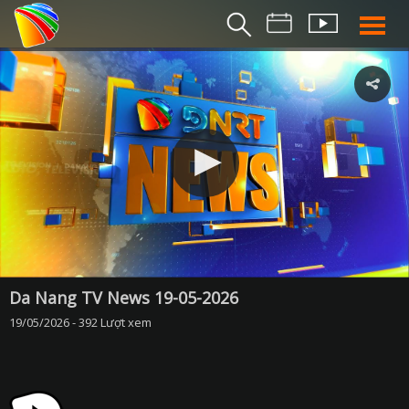
THỜI S
BẢN TIN SÁ
THỜI SỰ TR
THỜI SỰ T
DA NANG TV NE
BẢN TIN MIỀN TRU
BẢN TIN 2
CHUYÊN MỤ
Da Nang TV News 19-05-2026
19/05/2026 - 392 Lượt xem
360 DU LỊCH ĐÀ NẴ
AN SINH XÃ H
AN NINH ĐÀ NẴ
BIỂN ĐẢO QUÊ HƯƠ