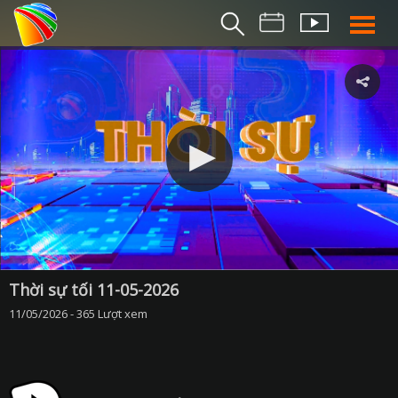
THỜI S
BẢN TIN SÁ
THỜI SỰ TR
THỜI SỰ T
DA NANG TV NE
BẢN TIN MIỀN TRU
BẢN TIN 2
CHUYÊN MỤ
Thời sự tối 11-05-2026
11/05/2026 - 365 Lượt xem
360 DU LỊCH ĐÀ NẴ
AN SINH XÃ H
AN NINH ĐÀ NẴ
BIỂN ĐẢO QUÊ HƯƠ