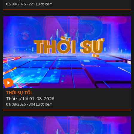
PHÁP LU
02/08/2026 - 221 Lượt xem
QUỐC 
CHÍNH SÁCH - VĂN BẢN M
THỂ TH
VĂN HÓA - GIẢI T
Y TẾ - GIÁO D
GÓP Ý DỰ THẢO LUẬT ĐẤT ĐAI (SỬA ĐỔ
TIẾNG DÂN TỘC THIỂU S
DÂN TỘC VÀ MIỀN NÚI TIẾNG CƠ 
SẢN VẬT VÙNG CAO TIẾNG CƠ 
THỜI SỰ TỐI
Thời sự tối 01-08-2026
01/08/2026 - 304 Lượt xem
CHUYÊN MỤC THÔNG BÁO - QUẢNG CÁ
BẢNG GIÁ QUẢNG C
ĐẤU THẦU, MUA SẮM CÔ