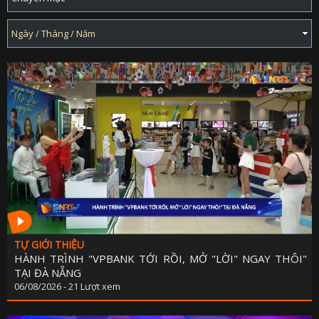
TỰ GIỚI THIỆU
HÀNH TRÌNH "VPBANK TỚI RỒI, MỞ "LỜI" NGAY THÔI"
TẠI ĐÀ NẴNG
06/08/2026 - 21 Lượt xem