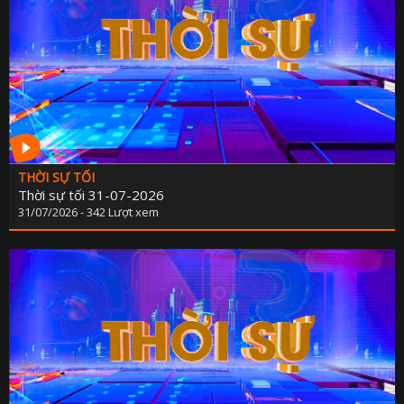
KẾ HOẠCH PHÁT TRIỂN NGÀ
LỊCH CƠ QU
TIN 
THÔNG BÁO - TUYỂN DỤ
THÔNG TIN BÁO C
THỜI SỰ TỐI
Thời sự tối 31-07-2026
31/07/2026 - 342 Lượt xem