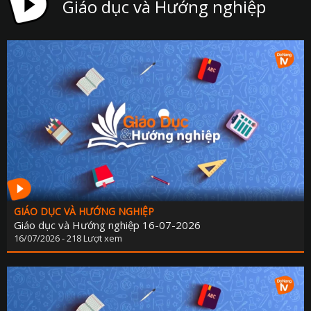
Giáo dục và Hướng nghiệp
CHUYỂN ĐỔI 
CHUYÊN MỤC PHÁT TRIỂN NÔNG TH
CHUYÊN MỤC DÂN TỘC MIỀN N
CÀ PHÊ TE
CHUYỂN ĐỘNG 3
CẢI CÁCH HÀNH CHÍ
CHÚC MỪNG NĂM MỚ
CHUYÊN MỤC NỘI CHÍ
CỰU CHIẾN BINH ĐÀ NẴ
CHUYÊN MỤC TRI 
GIÁO DỤC VÀ HƯỚNG NGHIỆP
Giáo dục và Hướng nghiệp 16-07-2026
ĐÔ THỊ XA
16/07/2026 - 218 Lượt xem
ĐẠI ĐOÀN K
GƯƠNG SÁNG BẢN LÀN
GIẢI T
GIẢM NGHÈO BỀN VỮ