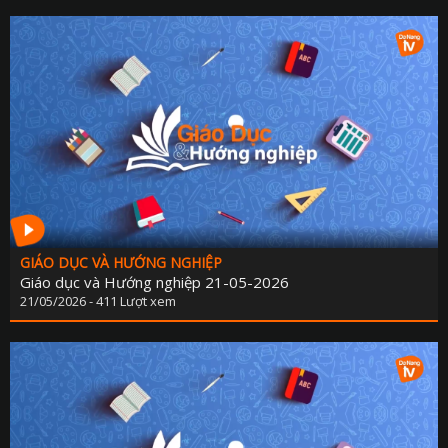
PHÁP LU
QUỐC 
CHÍNH SÁCH - VĂN BẢN M
THỂ TH
VĂN HÓA - GIẢI T
Y TẾ - GIÁO D
GÓP Ý DỰ THẢO LUẬT ĐẤT ĐAI (SỬA ĐỔ
TIẾNG DÂN TỘC THIỂU S
GIÁO DỤC VÀ HƯỚNG NGHIỆP
DÂN TỘC VÀ MIỀN NÚI TIẾNG CƠ 
Giáo dục và Hướng nghiệp 21-05-2026
21/05/2026 - 411 Lượt xem
SẢN VẬT VÙNG CAO TIẾNG CƠ 
CHUYÊN MỤC THÔNG BÁO - QUẢNG CÁ
BẢNG GIÁ QUẢNG C
ĐẤU THẦU, MUA SẮM CÔ