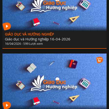
KẾ HOẠCH PHÁT TRIỂN NGÀ
LỊCH CƠ QU
TIN 
THÔNG BÁO - TUYỂN DỤ
THÔNG TIN BÁO C
GIÁO DỤC VÀ HƯỚNG NGHIỆP
Giáo dục và Hướng nghiệp 16-04-2026
16/04/2026 - 599 Lượt xem