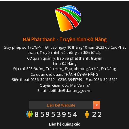
KẾ HOẠCH PHÁT TRIỂN NGÀ
LỊCH CƠ QU
TIN 
THÔNG BÁO - TUYỂN DỤ
THÔNG TIN BÁO C
Đài Phát thanh - Truyền hình Đà Nẵng
Giấy phép số 176/GP-TTĐT cấp ngày 10 tháng 10 năm 2023 do Cục Phát
thanh, Truyền hình và thông tin điện tử cấp
Cơ quan quản lý: Báo và phát thanh, truyền
hình Đà Nẵng
Địa chỉ: 525 Đường Trần Hưng Đạo, phường An Hải, Đà Nẵng
Cơ quan chủ quản: THÀNH ỦY ĐÀ NẴNG
Điện thoại: 0236. 3945619 – 0236. 3945749 – Fax: 0236. 3945612
Quyền Giám đốc: Mai Văn Tư
Email: dptthdn@danang.gov.vn
85953954
22
Liên hệ quảng cáo