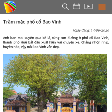
THỜI S
Trầm mặc phố cổ Bao Vinh
BẢN TIN SÁ
Ngày đăng: 14/06/2026
THỜI SỰ TR
Ánh ban mai xuyên qua kẽ lá, từng con đường ở phố cổ Bao Vinh,
thành phố Huế bắt đầu xuất hiện vài chuyến xe. Chẳng nhộn nhịp,
THỜI SỰ T
huyên náo, vậy mà Bao Vinh vẫn đẹp.
DA NANG TV NE
BẢN TIN MIỀN TRU
BẢN TIN 2
CHUYÊN MỤ
360 DU LỊCH ĐÀ NẴ
AN SINH XÃ H
AN NINH ĐÀ NẴ
BIỂN ĐẢO QUÊ HƯƠ