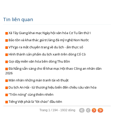
PHÁP LU
QUỐC 
CHÍNH SÁCH - VĂN BẢN M
Tin liên quan
THỂ TH
Xã Tây Giang khai mạc Ngày hội văn hóa Cơ Tu lần thứ I
VĂN HÓA - GIẢI T
Bảo tồn và khai thác giá trị làng đá mỹ nghệ Non Nước
Y TẾ - GIÁO D
VTVgo ra mắt chuyên trang về du lịch - ẩm thực số
GÓP Ý DỰ THẢO LUẬT ĐẤT ĐAI (SỬA ĐỔ
Hình thành sản phẩm du lịch xanh trên dòng Cổ Cò
TIẾNG DÂN TỘC THIỂU S
Gọi dậy miền văn hóa bên dòng Thu Bồn
Đà Nẵng sẵn sàng cho lễ khai mạc Hội thao Công an nhân dân
DÂN TỘC VÀ MIỀN NÚI TIẾNG CƠ 
2026
SẢN VẬT VÙNG CAO TIẾNG CƠ 
Mãn nhãn những màn tranh tài võ thuật
Du lịch An Hải - từ thương hiệu biển đến chiều sâu văn hóa
CHUYÊN MỤC THÔNG BÁO - QUẢNG CÁ
“Trốn nóng” cùng thiên nhiên
BẢNG GIÁ QUẢNG C
Tiếng Việt phải là “lời chào” đầu tiên
ĐẤU THẦU, MUA SẮM CÔ
Trang 1 / 194 - 1932 dòng