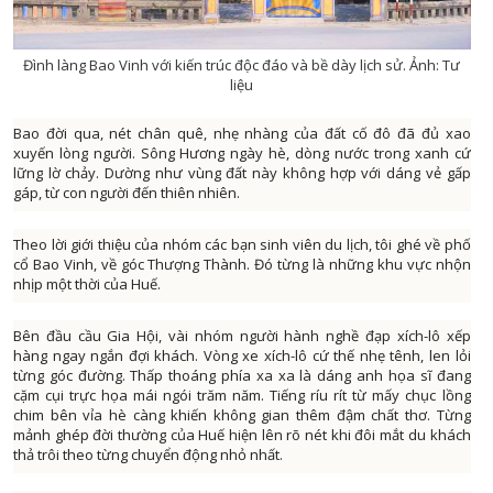
CHUYỂN ĐỔI 
CHUYÊN MỤC PHÁT TRIỂN NÔNG TH
Đình làng Bao Vinh với kiến trúc độc đáo và bề dày lịch sử. Ảnh: Tư
liệu
CHUYÊN MỤC DÂN TỘC MIỀN N
CÀ PHÊ TE
Bao đời qua, nét chân quê, nhẹ nhàng của đất cố đô đã đủ xao
xuyến lòng người. Sông Hương ngày hè, dòng nước trong xanh cứ
CHUYỂN ĐỘNG 3
lững lờ chảy. Dường như vùng đất này không hợp với dáng vẻ gấp
gáp, từ con người đến thiên nhiên.
CẢI CÁCH HÀNH CHÍ
CHÚC MỪNG NĂM MỚ
Theo lời giới thiệu của nhóm các bạn sinh viên du lịch, tôi ghé về phố
CHUYÊN MỤC NỘI CHÍ
cổ Bao Vinh, về góc Thượng Thành. Đó từng là những khu vực nhộn
nhịp một thời của Huế.
CỰU CHIẾN BINH ĐÀ NẴ
CHUYÊN MỤC TRI 
Bên đầu cầu Gia Hội, vài nhóm người hành nghề đạp xích-lô xếp
hàng ngay ngắn đợi khách. Vòng xe xích-lô cứ thế nhẹ tênh, len lỏi
ĐÔ THỊ XA
từng góc đường. Thấp thoáng phía xa xa là dáng anh họa sĩ đang
ĐẠI ĐOÀN K
cặm cụi trực họa mái ngói trăm năm. Tiếng ríu rít từ mấy chục lồng
chim bên vỉa hè càng khiến không gian thêm đậm chất thơ. Từng
GƯƠNG SÁNG BẢN LÀN
mảnh ghép đời thường của Huế hiện lên rõ nét khi đôi mắt du khách
GIẢI T
thả trôi theo từng chuyển động nhỏ nhất.
GIẢM NGHÈO BỀN VỮ