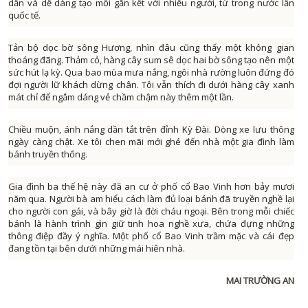
QUỐC PHÒNG TOÀN DÂ
dẫn và dễ dàng tạo mối gắn kết với nhiều người, từ trong nước lẫn
CHÍNH QUYỀN VỚI NGƯỜI D
quốc tế.
SẢN VẬT VÙNG C
ĐÀ NẴNG VÀ B
TRANG ĐỊA PHƯƠ
ĐIỂM ĐẾN CUỐI TU
Tản bộ dọc bờ sông Hương, nhìn đâu cũng thấy một không gian
thoáng đãng. Thảm cỏ, hàng cây sum sê dọc hai bờ sông tạo nên một
TỪ CHÍNH SÁCH ĐẾN CUỘC SỐ
DIỄN ĐÀN KINH 
sức hút lạ kỳ. Qua bao mùa mưa nắng, ngôi nhà rường luôn đứng đó
TẠP CHÍ THỂ TH
đợi người lữ khách dừng chân. Tôi vẫn thích đi dưới hàng cây xanh
HOA ĐIỂM 
mát chỉ để ngắm dáng vẻ chầm chậm này thêm một lần.
TẤM GƯƠNG HIẾU TH
LĂNG KÍNH CÔNG 
THUẾ VÀ CUỘC SỐ
LUẬT SƯ CỦA B
Chiều muộn, ánh nắng dần tắt trên đỉnh Kỳ Đài. Dòng xe lưu thông
ngày càng chật. Xe tôi chen mãi mới ghé đến nhà một gia đình làm
TỌA ĐÀ
NHỊP SỐNG T
bánh truyền thống.
TUỔI TRẺ ĐÀ NẴ
PHỤ NỮ THỜI 4
Gia đình ba thế hệ này đã an cư ở phố cổ Bao Vinh hơn bảy mươi
TUYỆT VỜI ĐÀ NẴ
QUÀ TẶNG ÂM NH
năm qua. Người bà am hiểu cách làm đủ loại bánh đã truyền nghề lại
VĂN HÓA & ĐỜI SỐ
SỨC KHỎE CỦA B
cho người con gái, và bây giờ là đời cháu ngoại. Bên trong mỗi chiếc
bánh là hành trình gìn giữ tinh hoa nghề xưa, chứa đựng những
VIẾT TIẾP ƯỚC MƠ - VÒNG TAY NHÂN 
THÀNH PHỐ 4 
thông điệp đầy ý nghĩa. Một phố cổ Bao Vinh trầm mặc và cái đẹp
TIN TỨ
đang tồn tại bên dưới những mái hiên nhà.
XÂY DỰNG NÔNG THÔN M
PHÁT THANH GIẢM NGHÈO BỀN VỮ
XÂY DỰNG ĐẢ
TỌA ĐÀM XUẤT KHẨU LAO ĐỘ
CHÍNH TRỊ - XÃ H
MAI TRƯỜNG AN
XUẤT KHẨU LAO ĐỘ
KINH TẾ - ĐỜI SỐ