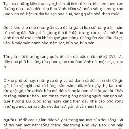
GEN
CÂU CHUYỆN ÂM NH
Tạm xa những kiến trúc uy nghiêm, di tích cổ kính, tôi men theo con
đường nhựa dẫn đến chợ Bao Vinh. Nằm sát mép sông Hương, chợ
GIÁO DỤC VÀ HƯỚNG NGHI
ĐỌC SÁCH CÙNG B
Bao Vinh nổi bật với đôi ba sạp hoa quả, hàng quán nhỏ chen chúc.
HỘI ĐỒNG NHÂN DÂN VỚI CỬ T
TỌA ĐÀM VĂN NG
LAO ĐỘNG VÀ CÔNG ĐO
Dù là khu chợ nhỏ nhưng ẩn sau đó là giá trị lịch sử hàng trăm năm
TAN CA VUI KH
của vùng đất. Bằng chất giọng thỏ thẻ đặc trưng, các o, các mệ Bao
LIVE IN DA NA
TÔI YÊU ĐÀ NẴ
Vinh đon đả chào mời khách ghé gian hàng. Chẳng lẫn vào đâu được,
vẫn là mấy món bánh bèo, nậm, lọc, bún bò, bún hến...
NHỊP SỐNG VÙNG C
SẮC MÀU TUỔI T
NĂNG LƯỢNG NGÀY M
NÔNG TRẠI VUI 
Từng là một thương cảng quốc tế sầm uất bậc nhất thế kỷ XVII, các
NHỊP SỐNG 
dãy nhà phố hai tầng rêu phong tạo cho Bao Vinh nét mộc mạc, xưa
VĂN NGHỆ CUỐI TU
cũ.
OCOP ĐÀ NẴN
RADI
NGƯỜI VIỆT NAM ƯU TIÊN DÙNG HÀNG VIỆT N
Ở khu phố cổ này, những cụ ông, cụ bà dành cả đời mình chỉ để gìn
giữ, bảo vệ ngôi nhà cổ hàng trăm năm tuổi. Mỗi ngày, họ lau chùi
NÔNG THÔN MỚI MIỀN NÚI XỨ QUẢ
THỜI SỰ PHÁT THANH SÁ
từng cột gỗ, từng chiếc bàn mà đối với họ là hơn cả một gia tài. Thấy
NGƯỜI CÓ UY TIN VÙNG DT
THỜI SỰ PHÁT THANH TR
rõ rằng, niềm tự hào luôn tồn tại trong lòng những người nặng nợ với
quê hương. Dù cuộc sống ngày càng hiện đại, nhà cao phố rộng
NÔNG DÂN ĐÀ NẴN
THỜI SỰ PHÁT THANH T
nhưng ở một nơi nào đó, nét đơn sơ, giản dị vẫn hiện hữu.
PHỤ NỮ VÀ PHÁT TRI
BA NÔNG BỐN NH
Người Huế đề cao sự kín đáo và ý tứ trong mọi mặt của đời sống. Tất
PHÓNG SỰ - PHIM TÀI LI
CÂU CHUYỆN CUỐI TU
cả tạo nên một nét “sống chậm” đặc trưng. Nhờ vậy, Bao Vinh hấp