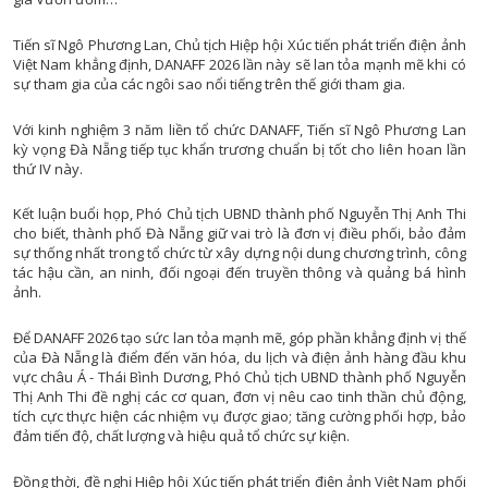
GEN
CÂU CHUYỆN ÂM NH
GIÁO DỤC VÀ HƯỚNG NGHI
ĐỌC SÁCH CÙNG B
Tiến sĩ Ngô Phương Lan, Chủ tịch Hiệp hội Xúc tiến phát triển điện ảnh
Việt Nam khẳng định, DANAFF 2026 lần này sẽ lan tỏa mạnh mẽ khi có
HỘI ĐỒNG NHÂN DÂN VỚI CỬ T
TỌA ĐÀM VĂN NG
sự tham gia của các ngôi sao nổi tiếng trên thế giới tham gia.
LAO ĐỘNG VÀ CÔNG ĐO
TAN CA VUI KH
Với kinh nghiệm 3 năm liền tổ chức DANAFF, Tiến sĩ Ngô Phương Lan
LIVE IN DA NA
TÔI YÊU ĐÀ NẴ
kỳ vọng Đà Nẵng tiếp tục khẩn trương chuẩn bị tốt cho liên hoan lần
NHỊP SỐNG VÙNG C
thứ IV này.
SẮC MÀU TUỔI T
NĂNG LƯỢNG NGÀY M
NÔNG TRẠI VUI 
Kết luận buổi họp, Phó Chủ tịch UBND thành phố Nguyễn Thị Anh Thi
NHỊP SỐNG 
cho biết, thành phố Đà Nẵng giữ vai trò là đơn vị điều phối, bảo đảm
VĂN NGHỆ CUỐI TU
sự thống nhất trong tổ chức từ xây dựng nội dung chương trình, công
OCOP ĐÀ NẴN
tác hậu cần, an ninh, đối ngoại đến truyền thông và quảng bá hình
RADI
ảnh.
NGƯỜI VIỆT NAM ƯU TIÊN DÙNG HÀNG VIỆT N
NÔNG THÔN MỚI MIỀN NÚI XỨ QUẢ
THỜI SỰ PHÁT THANH SÁ
Để DANAFF 2026 tạo sức lan tỏa mạnh mẽ, góp phần khẳng định vị thế
của Đà Nẵng là điểm đến văn hóa, du lịch và điện ảnh hàng đầu khu
NGƯỜI CÓ UY TIN VÙNG DT
THỜI SỰ PHÁT THANH TR
vực châu Á - Thái Bình Dương, Phó Chủ tịch UBND thành phố Nguyễn
NÔNG DÂN ĐÀ NẴN
THỜI SỰ PHÁT THANH T
Thị Anh Thi đề nghị các cơ quan, đơn vị nêu cao tinh thần chủ động,
tích cực thực hiện các nhiệm vụ được giao; tăng cường phối hợp, bảo
PHỤ NỮ VÀ PHÁT TRI
BA NÔNG BỐN NH
đảm tiến độ, chất lượng và hiệu quả tổ chức sự kiện.
PHÓNG SỰ - PHIM TÀI LI
CÂU CHUYỆN CUỐI TU
Đồng thời, đề nghị Hiệp hội Xúc tiến phát triển điện ảnh Việt Nam phối