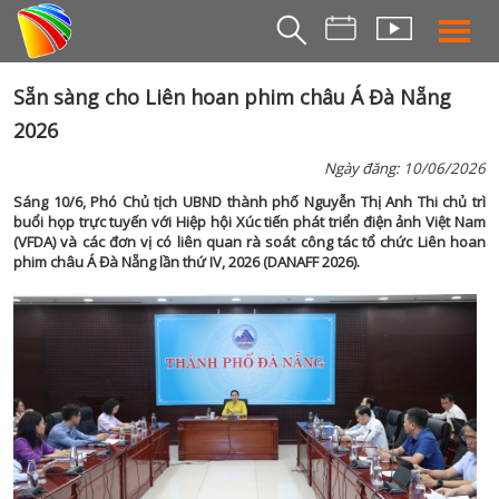
THỜI S
Sẵn sàng cho Liên hoan phim châu Á Đà Nẵng
2026
BẢN TIN SÁ
THỜI SỰ TR
Ngày đăng: 10/06/2026
THỜI SỰ T
Sáng 10/6, Phó Chủ tịch UBND thành phố Nguyễn Thị Anh Thi chủ trì
buổi họp trực tuyến với Hiệp hội Xúc tiến phát triển điện ảnh Việt Nam
DA NANG TV NE
(VFDA) và các đơn vị có liên quan rà soát công tác tổ chức Liên hoan
phim châu Á Đà Nẵng lần thứ IV, 2026 (DANAFF 2026).
BẢN TIN MIỀN TRU
BẢN TIN 2
CHUYÊN MỤ
360 DU LỊCH ĐÀ NẴ
AN SINH XÃ H
AN NINH ĐÀ NẴ
BIỂN ĐẢO QUÊ HƯƠ