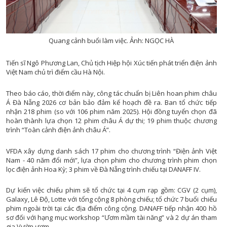
CHUYỂN ĐỔI 
CHUYÊN MỤC PHÁT TRIỂN NÔNG TH
Quang cảnh buổi làm việc. Ảnh: NGỌC HÀ
CHUYÊN MỤC DÂN TỘC MIỀN N
CÀ PHÊ TE
Tiến sĩ Ngô Phương Lan, Chủ tịch Hiệp hội Xúc tiến phát triển điện ảnh
Việt Nam chủ trì điểm cầu Hà Nội.
CHUYỂN ĐỘNG 3
CẢI CÁCH HÀNH CHÍ
Theo báo cáo, thời điểm này, công tác chuẩn bị Liên hoan phim châu
Á Đà Nẵng 2026 cơ bản bảo đảm kế hoạch đề ra. Ban tổ chức tiếp
CHÚC MỪNG NĂM MỚ
nhận 218 phim (so với 106 phim năm 2025). Hội đồng tuyển chọn đã
hoàn thành lựa chọn 12 phim châu Á dự thi; 19 phim thuộc chương
CHUYÊN MỤC NỘI CHÍ
trình “Toàn cảnh điện ảnh châu Á”.
CỰU CHIẾN BINH ĐÀ NẴ
VFDA xây dựng danh sách 17 phim cho chương trình “Điện ảnh Việt
CHUYÊN MỤC TRI 
Nam - 40 năm đổi mới”, lựa chọn phim cho chương trình phim chọn
ĐÔ THỊ XA
lọc điện ảnh Hoa Kỳ; 3 phim về Đà Nẵng trình chiếu tại DANAFF IV.
ĐẠI ĐOÀN K
Dự kiến việc chiếu phim sẽ tổ chức tại 4 cụm rạp gồm: CGV (2 cụm),
GƯƠNG SÁNG BẢN LÀN
Galaxy, Lê Độ, Lotte với tổng cộng 8 phòng chiếu; tổ chức 7 buổi chiếu
phim ngoài trời tại các địa điểm công cộng. DANAFF tiếp nhận 400 hồ
GIẢI T
GIẢM NGHÈO BỀN VỮ
sơ đối với hạng mục workshop “Ươm mầm tài năng” và 2 dự án tham
gia Vườn ươm…