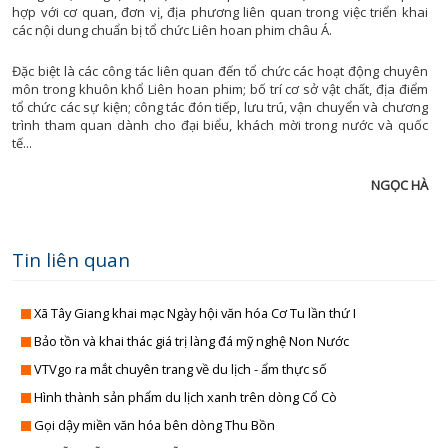
QUỐC PHÒNG TOÀN DÂ
CHÍNH QUYỀN VỚI NGƯỜI D
hợp với cơ quan, đơn vị, địa phương liên quan trong việc triển khai
các nội dung chuẩn bị tổ chức Liên hoan phim châu Á.
SẢN VẬT VÙNG C
ĐÀ NẴNG VÀ B
TRANG ĐỊA PHƯƠ
ĐIỂM ĐẾN CUỐI TU
Đặc biệt là các công tác liên quan đến tổ chức các hoạt động chuyên
môn trong khuôn khổ Liên hoan phim; bố trí cơ sở vật chất, địa điểm
TỪ CHÍNH SÁCH ĐẾN CUỘC SỐ
DIỄN ĐÀN KINH 
tổ chức các sự kiện; công tác đón tiếp, lưu trú, vận chuyển và chương
TẠP CHÍ THỂ TH
HOA ĐIỂM 
trình tham quan dành cho đại biểu, khách mời trong nước và quốc
tế...
TẤM GƯƠNG HIẾU TH
LĂNG KÍNH CÔNG 
THUẾ VÀ CUỘC SỐ
LUẬT SƯ CỦA B
NGỌC HÀ
TỌA ĐÀ
NHỊP SỐNG T
TUỔI TRẺ ĐÀ NẴ
PHỤ NỮ THỜI 4
Tin liên quan
TUYỆT VỜI ĐÀ NẴ
QUÀ TẶNG ÂM NH
VĂN HÓA & ĐỜI SỐ
SỨC KHỎE CỦA B
Xã Tây Giang khai mạc Ngày hội văn hóa Cơ Tu lần thứ I
VIẾT TIẾP ƯỚC MƠ - VÒNG TAY NHÂN 
THÀNH PHỐ 4 
Bảo tồn và khai thác giá trị làng đá mỹ nghệ Non Nước
TIN TỨ
XÂY DỰNG NÔNG THÔN M
PHÁT THANH GIẢM NGHÈO BỀN VỮ
VTVgo ra mắt chuyên trang về du lịch - ẩm thực số
XÂY DỰNG ĐẢ
TỌA ĐÀM XUẤT KHẨU LAO ĐỘ
Hình thành sản phẩm du lịch xanh trên dòng Cổ Cò
CHÍNH TRỊ - XÃ H
XUẤT KHẨU LAO ĐỘ
Gọi dậy miền văn hóa bên dòng Thu Bồn
KINH TẾ - ĐỜI SỐ