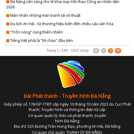
Đà Nẵng sẵn sàng cho lễ khai mạc Hội thao Công an nhân dân
PHÁP LU
2026
QUỐC 
Mãn nhãn những màn tranh tài võ thuật
CHÍNH SÁCH - VĂN BẢN M
Du lịch An Hải - từ thương hiệu biển đến chiều sâu văn hóa
THỂ TH
“Trốn nóng” cùng thiên nhiên
VĂN HÓA - GIẢI T
Tiếng Việt phải là “lời chào” đầu tiên
Y TẾ - GIÁO D
Trang 1 / 194 - 1932 dòng
GÓP Ý DỰ THẢO LUẬT ĐẤT ĐAI (SỬA ĐỔ
TIẾNG DÂN TỘC THIỂU S
DÂN TỘC VÀ MIỀN NÚI TIẾNG CƠ 
SẢN VẬT VÙNG CAO TIẾNG CƠ 
Đài Phát thanh - Truyền hình Đà Nẵng
Giấy phép số 176/GP-TTĐT cấp ngày 10 tháng 10 năm 2023 do Cục Phát
CHUYÊN MỤC THÔNG BÁO - QUẢNG CÁ
thanh, Truyền hình và thông tin điện tử cấp
Cơ quan quản lý: Báo và phát thanh, truyền
BẢNG GIÁ QUẢNG C
hình Đà Nẵng
Địa chỉ: 525 Đường Trần Hưng Đạo, phường An Hải, Đà Nẵng
ĐẤU THẦU, MUA SẮM CÔ
Cơ quan chủ quản: THÀNH ỦY ĐÀ NẴNG